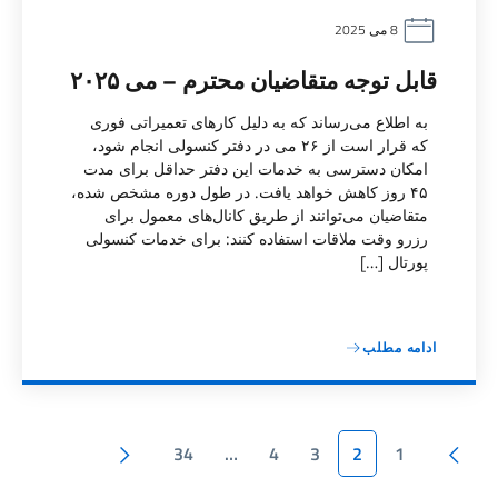
8 می 2025
قابل توجه متقاضیان محترم – می ۲۰۲۵
به اطلاع می‌رساند که به دلیل کارهای تعمیراتی فوری
که قرار است از ۲۶ می در دفتر کنسولی انجام شود،
امکان دسترسی به خدمات این دفتر حداقل برای مدت
۴۵ روز کاهش خواهد یافت. در طول دوره مشخص شده،
متقاضیان می‌توانند از طریق کانال‌های معمول برای
رزرو وقت ملاقات استفاده کنند: برای خدمات کنسولی
پورتال […]
ادامه مطلب
Paginazione
Pagina precedente
صفحه بعد
34
…
4
3
2
1