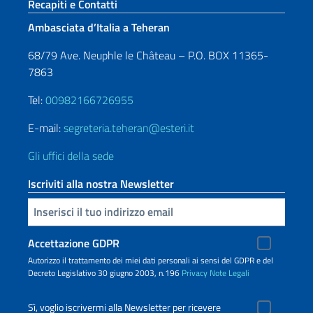
Sezione footer
Recapiti e Contatti
Ambasciata d’Italia a Teheran
68/79 Ave. Neuphle le Château – P.O. BOX 11365-
7863
Tel:
00982166726955
E-mail:
segreteria.teheran@esteri.it
Gli uffici della sede
Iscriviti alla nostra Newsletter
Inserisci la tua email
Accettazione GDPR
Autorizzo il trattamento dei miei dati personali ai sensi del GDPR e del
Decreto Legislativo 30 giugno 2003, n.196
Privacy
Note Legali
Sì, voglio iscrivermi alla Newsletter per ricevere