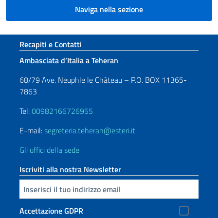
Naviga nella sezione
Sezione footer
Recapiti e Contatti
Ambasciata d’Italia a Teheran
68/79 Ave. Neuphle le Château – P.O. BOX 11365-
7863
Tel:
00982166726955
E-mail:
segreteria.teheran@esteri.it
Gli uffici della sede
Iscriviti alla nostra Newsletter
Inserisci la tua email
Accettazione GDPR