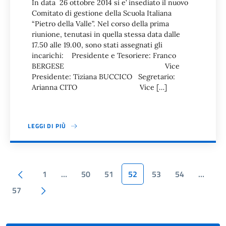
In data 26 ottobre 2014 si e’ insediato il nuovo
Comitato di gestione della Scuola Italiana
“Pietro della Valle”. Nel corso della prima
riunione, tenutasi in quella stessa data dalle
17.50 alle 19.00, sono stati assegnati gli
incarichi: Presidente e Tesoriere: Franco
BERGESE Vice
Presidente: Tiziana BUCCICO Segretario:
Arianna CITO Vice […]
LEGGI DI PIÙ
Paginazione
Pagina precedente
1
…
50
51
52
53
54
…
Pagina successiva
57