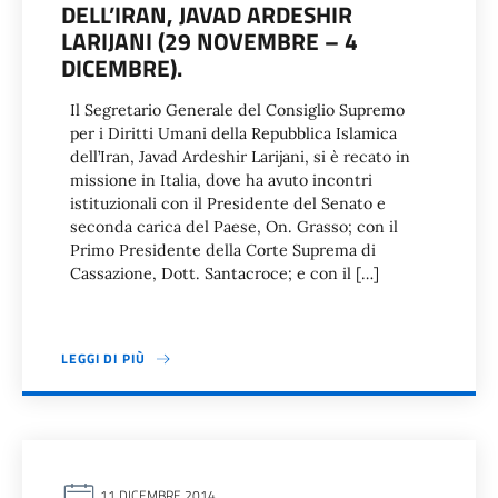
DELL’IRAN, JAVAD ARDESHIR
LARIJANI (29 NOVEMBRE – 4
DICEMBRE).
Il Segretario Generale del Consiglio Supremo
per i Diritti Umani della Repubblica Islamica
dell’Iran, Javad Ardeshir Larijani, si è recato in
missione in Italia, dove ha avuto incontri
istituzionali con il Presidente del Senato e
seconda carica del Paese, On. Grasso; con il
Primo Presidente della Corte Suprema di
Cassazione, Dott. Santacroce; e con il […]
LEGGI DI PIÙ
11 DICEMBRE 2014