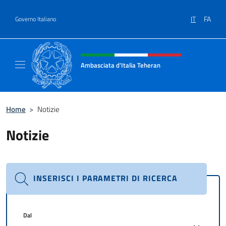
Salta al contenuto
IT
FA
Governo Italiano
Intestazione sito, social e menù
Ambasciata d'Italia Teheran
Sito ufficiale Ambasciata d'Italia a Teheran
Home
>
Notizie
Notizie
INSERISCI I PARAMETRI DI RICERCA
Dal