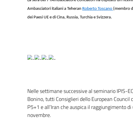
La sera del 7 l’Ambasciatore Conciatori ha ospitato un ricev
Ambasciatori italiani a Teheran
Roberto Toscano
(membro del
dei Paesi UE e di Cina, Russia, Turchia e Svizzera.
Nelle settimane successive al seminario IPIS-EC
Bonino, tutti Consiglieri dello European Council
P5+1 e all’Iran che auspica il raggiungimento di
novembre.