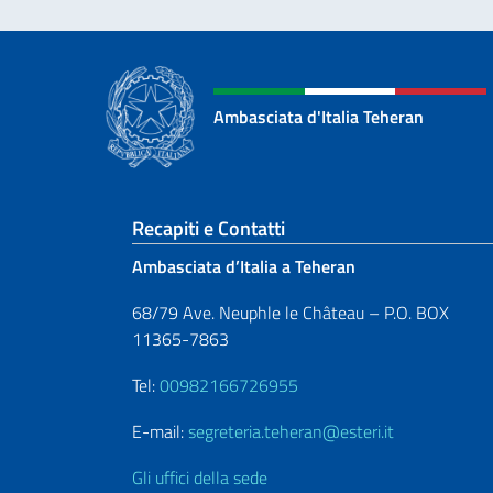
Ambasciata d'Italia Teheran
Sezione footer
Recapiti e Contatti
Ambasciata d’Italia a Teheran
68/79 Ave. Neuphle le Château – P.O. BOX
11365-7863
Tel:
00982166726955
E-mail:
segreteria.teheran@esteri.it
Gli uffici della sede