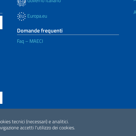
Governo Italiano
A
Europa.eu
Domande frequenti
Faq – MAECI
ne di accessibilità
okies tecnici (necessari) e analitici.
2026 Copyright Min
gazione accetti l'utilizzo dei cookies.
Internazionale