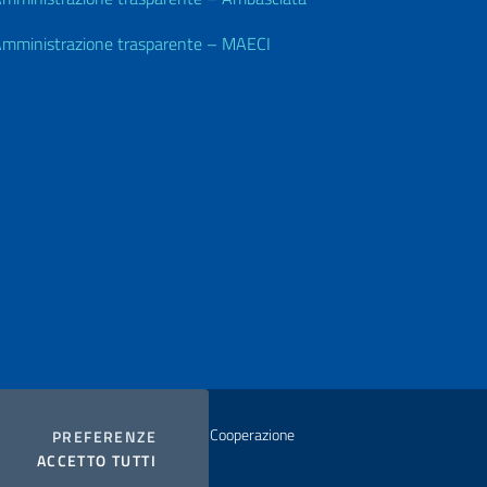
mministrazione trasparente – MAECI
istero degli Affari Esteri e della Cooperazione
COOKIES
PREFERENZE
I COOKIES
ACCETTO TUTTI