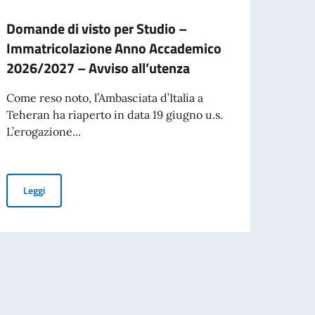
Domande di visto per Studio –
L’Amb
Immatricolazione Anno Accademico
ripre
2026/2027 – Avviso all’utenza
parti
Come reso noto, l’Ambasciata d’Italia a
L’Amba
Teheran ha riaperto in data 19 giugno u.s.
delle 
L’erogazione...
giugno
Domande di visto per Studio – Immatricolazione Anno Accademi
Leggi
Leg
nzione di n. 1 impiegato da adibire ai servizi di collaboratore amministrativo
bire ai servizi di collaboratore amministrativo nel settore traduzione ed inter