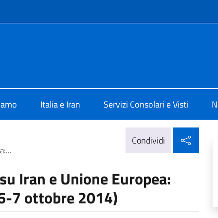
e menù
 Teheran
siamo
Italia e Iran
Servizi Consolari e Visti
N
Condi
Condividi
:...
 su Iran e Unione Europea:
6-7 ottobre 2014)