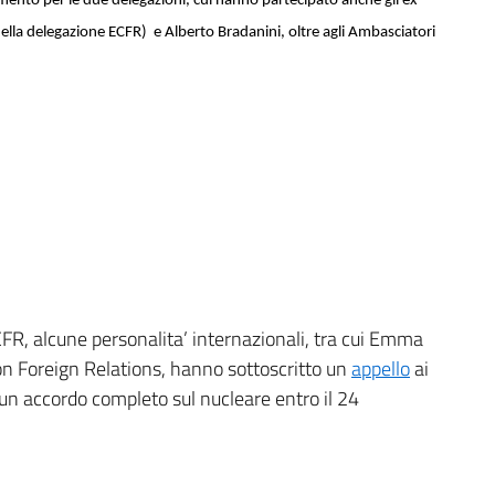
imento per le due delegazioni, cui hanno partecipato anche gli ex
la delegazione ECFR) e Alberto Bradanini, oltre agli Ambasciatori
FR, alcune personalita’ internazionali, tra cui Emma
 on Foreign Relations, hanno sottoscritto un
appello
ai
 un accordo completo sul nucleare entro il 24