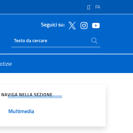
IT
FA
Seguici su:
Cerca nel sito
Ricerca sito live
otizie
vidi sui Social Network
NAVIGA NELLA SEZIONE
Multimedia