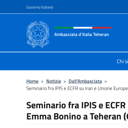
Salta al contenuto
Governo Italiano
Intestazione sito, social 
Ambasciata d'Italia Teheran
Sito ufficiale Ambasciata d'Italia a
Chi 
Home
>
Notizie
>
Dall’Ambasciata
>
Seminario fra IPIS e ECFR su Iran e Unione Europea
Seminario fra IPIS e ECFR
Emma Bonino a Teheran (