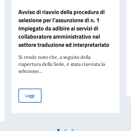
Avviso di riavvio della procedura di
selezione per l’assunzione di n. 1
impiegato da adibire ai servizi di
collaboratore amministrativo nel
settore traduzione ed interpretariato
Si rende noto che, a seguito della
riapertura della Sede, è stata riavviata la
selezione...
Avviso di riavvio della procedura di selezione per l’assu
Leggi
scritta della procedura di selezione per l’assunzione di n. 1 impiegato da adi