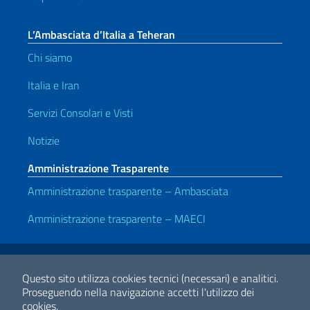
L’Ambasciata d’Italia a Teheran
Chi siamo
Italia e Iran
Servizi Consolari e Visti
Notizie
Amministrazione Trasparente
Amministrazione trasparente – Ambasciata
Amministrazione trasparente – MAECI
Link Utili
Note legali
Privacy e cookie policy
Dichiarazione di accessibilità
Questo sito utilizza cookies tecnici (necessari) e analitici.
Proseguendo nella navigazione accetti l'utilizzo dei
cookies.