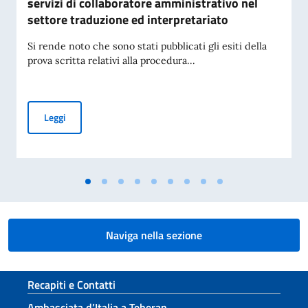
servizi di collaboratore amministrativo nel
settore traduzione ed interpretariato
Si rende noto che sono stati pubblicati gli esiti della
prova scritta relativi alla procedura...
Avviso di pubblicazione degli esiti della prova scritta della
Leggi
Naviga nella sezione
Sezione footer
Recapiti e Contatti
Ambasciata d’Italia a Teheran