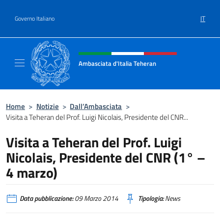
Salta al contenuto
IT
Governo Italiano
Intestazione sito, social e menù
Ambasciata d'Italia Teheran
Sito ufficiale Ambasciata d'Italia a Teheran
Home
>
Notizie
>
Dall’Ambasciata
>
Visita a Teheran del Prof. Luigi Nicolais, Presidente del CNR...
Visita a Teheran del Prof. Luigi
Nicolais, Presidente del CNR (1° –
4 marzo)
Data pubblicazione:
09 Marzo 2014
Tipologia:
News