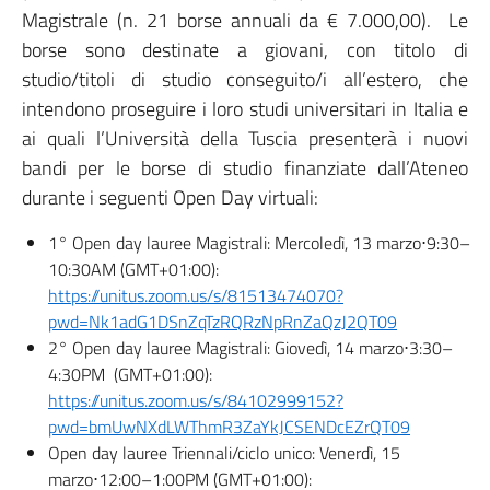
Magistrale (n. 21 borse annuali da € 7.000,00). Le
borse sono destinate a giovani, con titolo di
studio/titoli di studio conseguito/i all’estero, che
intendono proseguire i loro studi universitari in Italia e
ai quali l’Università della Tuscia presenterà i nuovi
bandi per le borse di studio finanziate dall’Ateneo
durante i seguenti Open Day virtuali:
1° Open day lauree Magistrali: Mercoledì, 13 marzo⋅9:30–
10:30AM (GMT+01:00):
https://unitus.zoom.us/s/81513474070?
pwd=Nk1adG1DSnZqTzRQRzNpRnZaQzJ2QT09
2° Open day lauree Magistrali: Giovedì, 14 marzo⋅3:30–
4:30PM (GMT+01:00):
https://unitus.zoom.us/s/84102999152?
pwd=bmUwNXdLWThmR3ZaYkJCSENDcEZrQT09
Open day lauree Triennali/ciclo unico: Venerdì, 15
marzo⋅12:00–1:00PM (GMT+01:00):