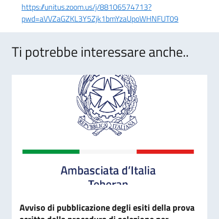
https://unitus.zoom.us/j/88106574713?
pwd=aVVZaGZKL3Y5Zjk1bmYzaUpoWHNFUT09
Ti potrebbe interessare anche..
Avviso di pubblicazione degli esiti della prova