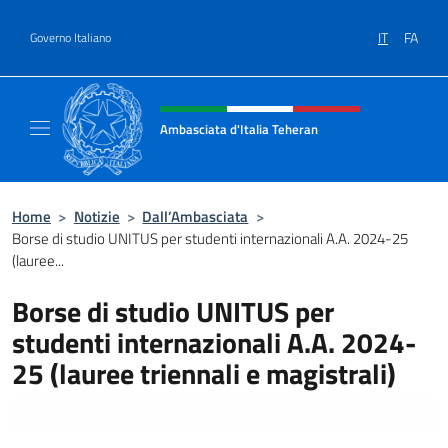
Salta al contenuto
IT
FA
Governo Italiano
Intestazione sito, social e menù
Ambasciata d'Italia Teheran
Sito ufficiale Ambasciata d'Italia a Teheran
Home
>
Notizie
>
Dall’Ambasciata
>
Borse di studio UNITUS per studenti internazionali A.A. 2024-25
(lauree...
Borse di studio UNITUS per
studenti internazionali A.A. 2024-
25 (lauree triennali e magistrali)