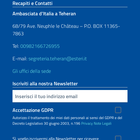
Sezione footer
Recapiti e Contatti
Ambasciata d’Italia a Teheran
68/79 Ave. Neuphle le Château – P.O. BOX 11365-
7863
Tel:
00982166726955
E-mail:
segreteria.teheran@esteri.it
Gli uffici della sede
Iscriviti alla nostra Newsletter
Inserisci la tua email
Accettazione GDPR
Autorizzo il trattamento dei miei dati personali ai sensi del GDPR e del
Decreto Legislativo 30 giugno 2003, n.196
Privacy
Note Legali
Sì, voglio iscrivermi alla Newsletter per ricevere