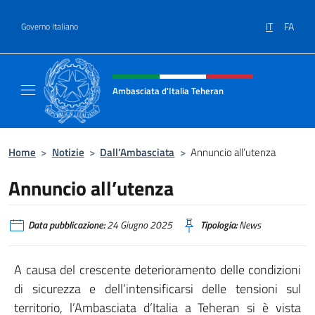
Salta al contenuto
IT
FA
Governo Italiano
Intestazione sito, social e menù
Ambasciata d'Italia Teheran
Sito ufficiale Ambasciata d'Italia a Teheran
Home
>
Notizie
>
Dall’Ambasciata
>
Annuncio all’utenza
Annuncio all’utenza
Data pubblicazione:
24 Giugno 2025
Tipologia:
News
A causa del crescente deterioramento delle condizioni
di sicurezza e dell’intensificarsi delle tensioni sul
territorio, l’Ambasciata d’Italia a Teheran si è vista