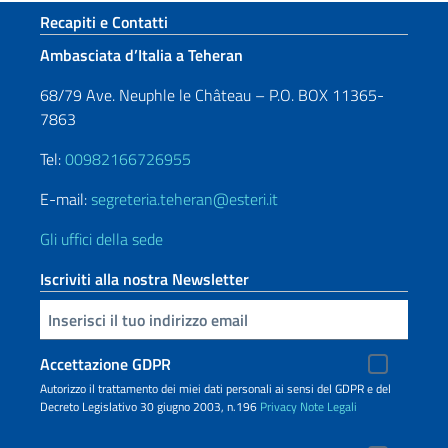
Sezione footer
Recapiti e Contatti
Ambasciata d’Italia a Teheran
68/79 Ave. Neuphle le Château – P.O. BOX 11365-
7863
Tel:
00982166726955
E-mail:
segreteria.teheran@esteri.it
Gli uffici della sede
Iscriviti alla nostra Newsletter
Inserisci la tua email
Accettazione GDPR
Autorizzo il trattamento dei miei dati personali ai sensi del GDPR e del
Decreto Legislativo 30 giugno 2003, n.196
Privacy
Note Legali