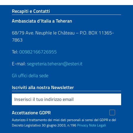
Sezione footer
Recapiti e Contatti
Ambasciata d’Italia a Teheran
68/79 Ave. Neuphle le Château – P.O. BOX 11365-
7863
Tel:
00982166726955
E-mail:
segreteria.teheran@esteri.it
Gli uffici della sede
Iscriviti alla nostra Newsletter
Inserisci la tua email
Accettazione GDPR
Autorizzo il trattamento dei miei dati personali ai sensi del GDPR e del
Decreto Legislativo 30 giugno 2003, n.196
Privacy
Note Legali