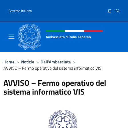
Salta al contenuto
IT
FA
Governo Italiano
Intestazione sito, social e menù
Ambasciata d'Italia Teheran
Sito ufficiale Ambasciata d'Italia a Teheran
Home
>
Notizie
>
Dall’Ambasciata
>
AVVISO – Fermo operativo del sistema informatico VIS
AVVISO – Fermo operativo del
sistema informatico VIS