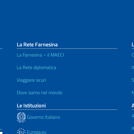
La Rete Farnesina
L
La Farnesina – il MAECI
C
La Rete diplomatica
I
Viaggiare sicuri
S
Dove siamo nel mondo
N
Le Istituzioni
A
Governo Italiano
A
Europa.eu