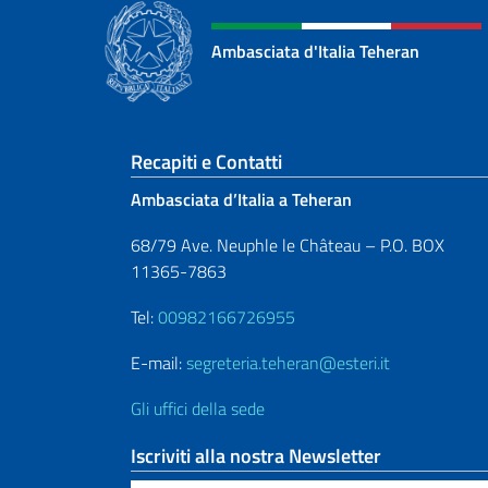
Ambasciata d'Italia Teheran
Sezione footer
Recapiti e Contatti
Ambasciata d’Italia a Teheran
68/79 Ave. Neuphle le Château – P.O. BOX
11365-7863
Tel:
00982166726955
E-mail:
segreteria.teheran@esteri.it
Gli uffici della sede
Iscriviti alla nostra Newsletter