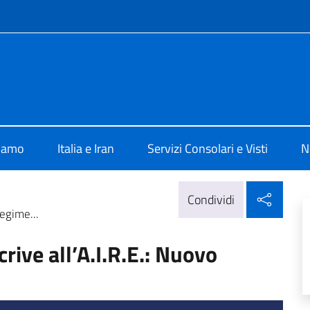
e menù
 Teheran
siamo
Italia e Iran
Servizi Consolari e Visti
N
Condi
Condividi
regime...
crive all’A.I.R.E.: Nuovo