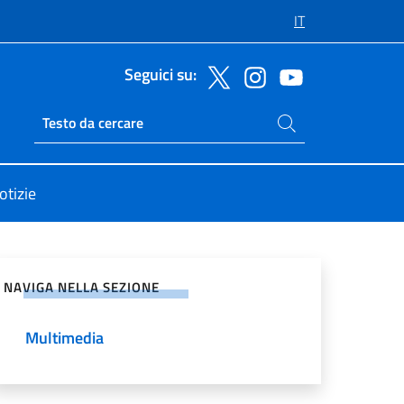
IT
Seguici su:
Cerca nel sito
Ricerca sito live
otizie
vidi sui Social Network
NAVIGA NELLA SEZIONE
Multimedia