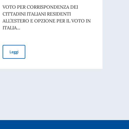
assis
VOTO PER CORRISPONDENZA DEI
Pubbl
CITTADINI ITALIANI RESIDENTI
ALL’ESTERO E OPZIONE PER IL VOTO IN
08-07
ITALIA...
12.11
d'esa
REFERENDUM COSTITUZIONALE DEL 22-23/03/2026
Leggi
ori temporaneamente all’estero
Leg