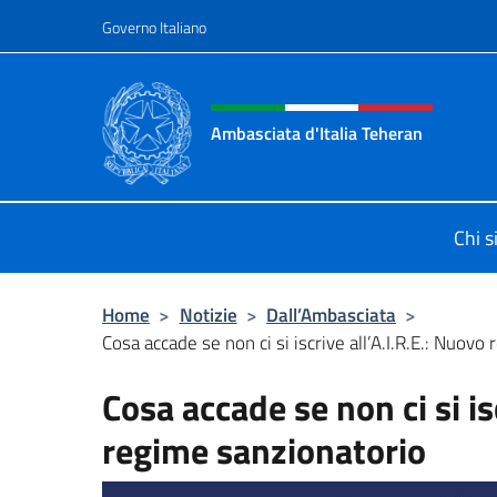
Salta al contenuto
Governo Italiano
Intestazione sito, social 
Ambasciata d'Italia Teheran
Sito ufficiale Ambasciata d'Italia a
Chi 
Home
>
Notizie
>
Dall’Ambasciata
>
Cosa accade se non ci si iscrive all’A.I.R.E.: Nuovo 
Cosa accade se non ci si is
regime sanzionatorio