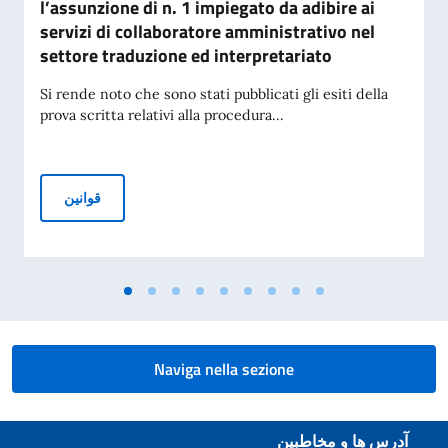
l’assunzione di n. 1 impiegato da adibire ai
servizi di collaboratore amministrativo nel
settore traduzione ed interpretariato
Si rende noto che sono stati pubblicati gli esiti della
prova scritta relativi alla procedura...
Avviso di pubblicazione degli esiti della prova scritta dell
قوانین
Naviga nella sezione
Footer section
آدرس ها و مخاطبین