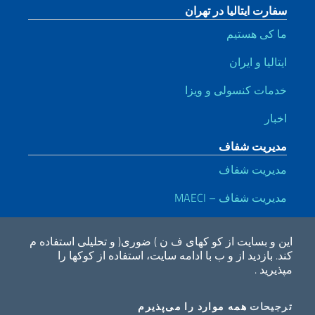
سفارت ایتالیا در تهران
ما کی هستیم
ایتالیا و ایران
خدمات کنسولی و ویزا
اخبار
مدیریت شفاف
مدیریت شفاف
مدیریت شفاف – MAECI
لینک های مفید
این و بسایت از کو کهای ف ن ) ضوری( و تحلیلی استفاده م
Dichiarazione di accessibilità
Privacy e cookie policy
Note legali
کند.
بازدید از و ب با ادامه سایت، استفاده از کوکها را
مپذیرید .
2026 کپی رایت وزارت امور خارجه و همکاری های بین المللی
I COOKIES
COOKIES
ترجیحات
همه موارد را می‌پذیرم