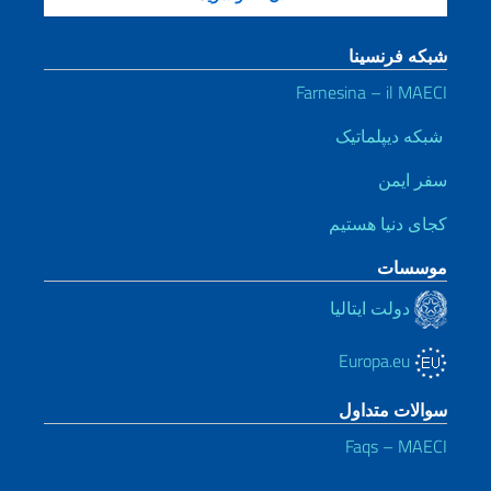
شبکه فرنسینا
Farnesina – il MAECI
شبکه دیپلماتیک
سفر ایمن
کجای دنیا هستیم
موسسات
دولت ایتالیا
Europa.eu
سوالات متداول
Faqs – MAECI