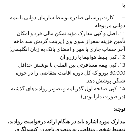
یا
– کارت پرسنلی صادره توسط سازمان دولتی یا نیمه
دولتی مربوطه
11. اصل و کپی مدارک مؤید تمکن مالی فرد و امکان
تأمین هزینه سفراز سوی وی ( پرینت گردش سه ماهه
آخر حساب جاری با مهر و امضای بانک به زبان انگلیسی)
12. کپی بلیط هواپیما یا رزرو آن
13. کپی بیمه مسافرتی بین المللی با پوشش حداقل
30.000 یورو که کل دوره اقامت متقاضی را در حوزه
شنگن پوشش دهد.
14. کپی صفحه اول گذرنامه و تصویر روادیدهای گذشته
(در صورت دارا بودن).
توجه:
مدارک مورد اشاره باید در هنگام ارائه درخواست روادید،
توسط شخص متقاضی به متصدی باجه در کنسولگری