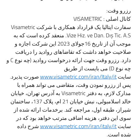
رزرو وقت:
کانال اصلی : VISAMETRIC
سفارت ایتالیا یک قرارداد همکاری با شرکت Visametric
Vize Hiz. ve Dan. Dış Tic. A.S. منعقد کرده است که به
موجب آن از تاریخ 16جولای 2023 این شرکت اجازه و
صلاحیت خواهد داشت که تقاضاهای روادید را دریافت
دارد. رزرو وقت جهت ارائه درخواست روادید (چه نوع C و
چه نوع D) می بایست از طریق
سایت
www.visametric.com/iran/Italy/it
صورت پذیرد.
پس از رزرو نمودن وقت، متقاضی می تواند همراه با
مدارک لازم، به دفتر Visametric به آدرس تهران، خیابان
خالد اسلامبولی، نبش خیابان 21 ام، پلاک 137، ساختمان
شیراز، طبقه اول، مراجعه کند. برخدمات ارائه شده از
سوی این دفتر، هزینه اضافی مترتب خواهد بود که در
سایت
www.visametric.com/iran/italy/it
شرح داده
شده است.