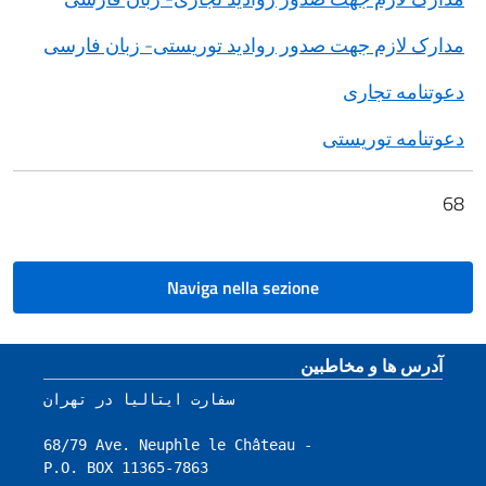
مدارک لازم جهت صدور روادید توریستی- زبان فارسی
دعوتنامه تجاری
دعوتنامه توریستی
68
Naviga nella sezione
Footer section
آدرس ها و مخاطبین
سفارت ایتالیا در تهران

68/79 Ave. Neuphle le Château - 

P.O. BOX 11365-7863